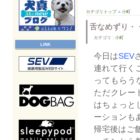
カテゴリトップ
»
小町
舌なめずり・
カテゴリ :
小町
LINK
今日は
SEV
連れて行く
ってもらう
ただクレー
はちょっと
ーションも
帰宅後はご