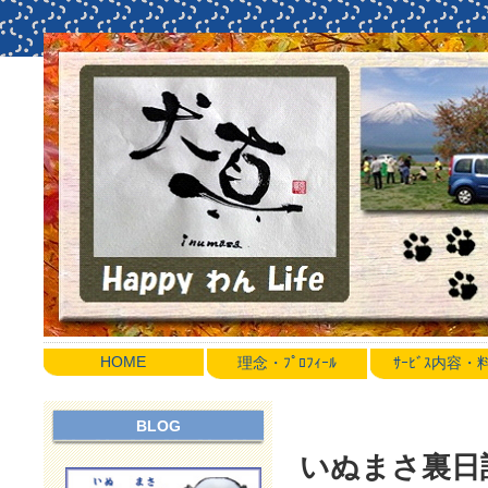
HOME
理念・ﾌﾟﾛﾌｨｰﾙ
ｻｰﾋﾞｽ内容
BLOG
いぬまさ裏日誌