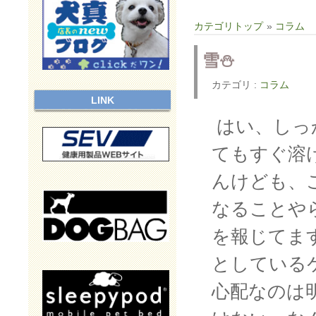
カテゴリトップ
»
コラム
雪⛄
カテゴリ :
コラム
LINK
はい、しっ
てもすぐ溶
んけども、
なることや
を報じてま
としている
心配なのは