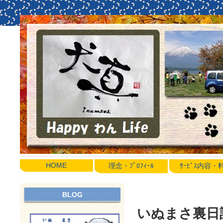
HOME
理念・ﾌﾟﾛﾌｨｰﾙ
ｻｰﾋﾞｽ内容
BLOG
いぬまさ裏日誌