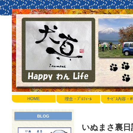
HOME
理念・ﾌﾟﾛﾌｨｰﾙ
ｻｰﾋﾞｽ内容
BLOG
いぬまさ裏日誌