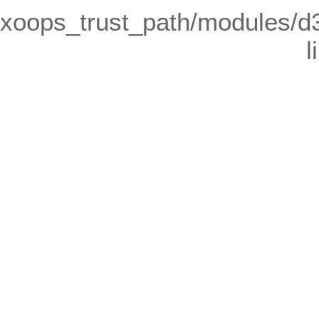
xoops_trust_path/modules/d3bl
l