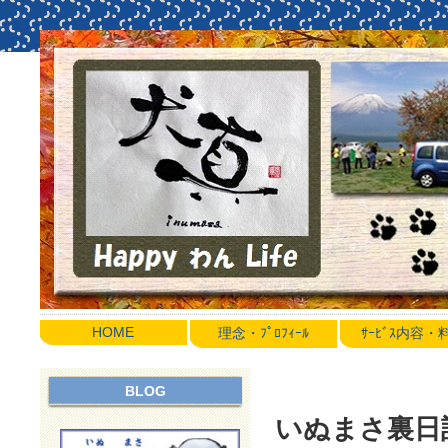
HOME
理念・ﾌﾟﾛﾌｨｰﾙ
ｻｰﾋﾞｽ内容
BLOG
いぬまさ裏日