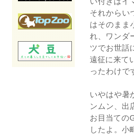
い付きはイ
それからい
はそのまま
れ、ワンダ
ツでお世話
遠征に来て
ったわけで
いやはや暑
ンムン、出
お目当ての
したよ。小