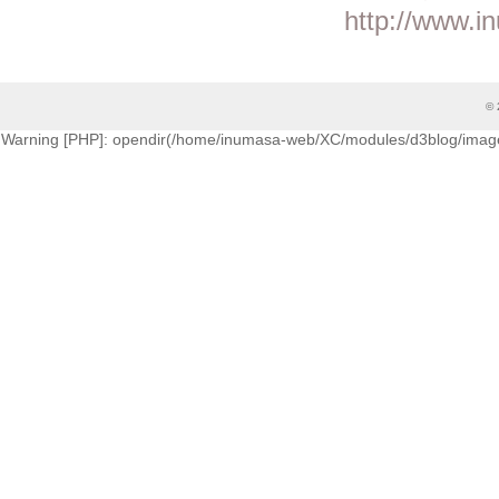
http://www.i
© 
Warning [PHP]: opendir(/home/inumasa-web/XC/modules/d3blog/images/cati