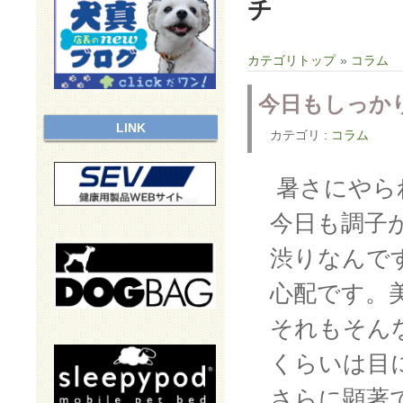
チ
カテゴリトップ
»
コラム
今日もしっか
LINK
カテゴリ :
コラム
暑さにやら
今日も調子
渋りなんで
心配です。
それもそん
くらいは目
さらに顕著