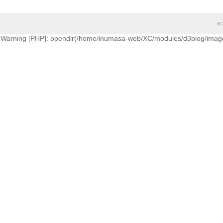
© 
Warning [PHP]: opendir(/home/inumasa-web/XC/modules/d3blog/images/cati