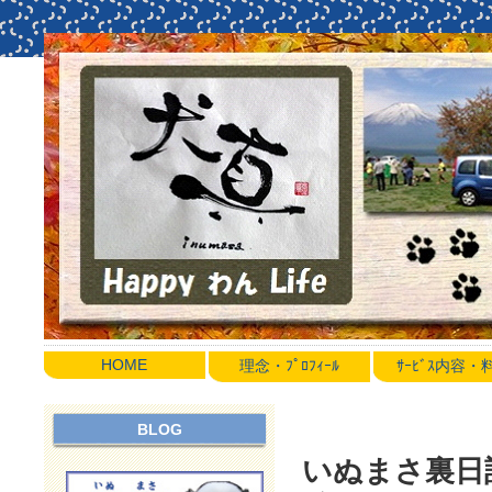
HOME
理念・ﾌﾟﾛﾌｨｰﾙ
ｻｰﾋﾞｽ内容
BLOG
いぬまさ裏日