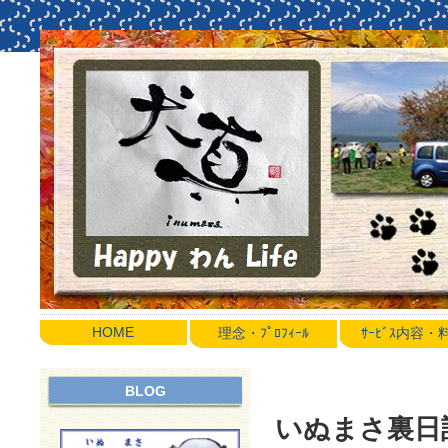
HOME
理念・ﾌﾟﾛﾌｨｰﾙ
ｻｰﾋﾞｽ内容
BLOG
いぬまさ裏日誌