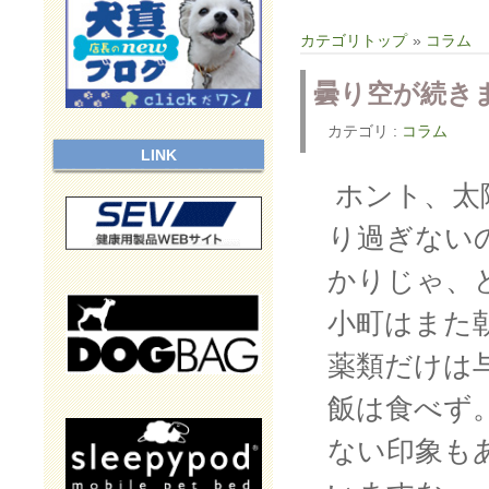
カテゴリトップ
»
コラム
曇り空が続き
カテゴリ :
コラム
LINK
ホント、太
り過ぎない
かりじゃ、
小町はまた
薬類だけは
飯は食べず
ない印象も