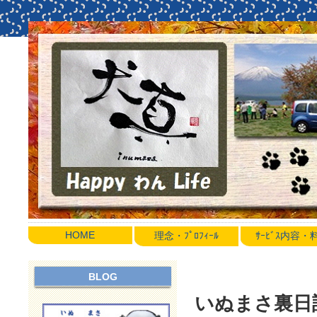
HOME
理念・ﾌﾟﾛﾌｨｰﾙ
ｻｰﾋﾞｽ内容
BLOG
いぬまさ裏日誌