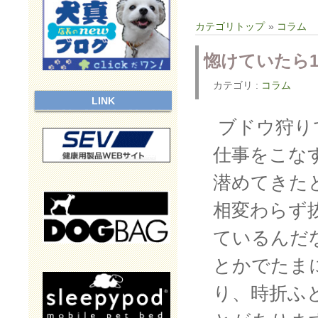
カテゴリトップ
»
コラム
惚けていたら1
カテゴリ :
コラム
LINK
ブドウ狩り
仕事をこな
潜めてきたと
相変わらず
ているんだ
とかでたま
り、時折ふ