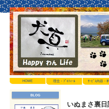
HOME
理念・ﾌﾟﾛﾌｨｰﾙ
ｻｰﾋﾞｽ内容
BLOG
いぬまさ裏日誌