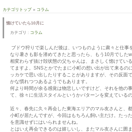
カテゴリトップ
»
コラム
惚けていたら10月に
カテゴリ :
コラム
ブドウ狩りで楽しんだ後は、いつものように粛々と仕事
なり暑さも影を潜めてきたと思ったら、もう10月でしたw
相変わらず抜け殻状態の父ちゃんは、まさしく惚けてい
てますよ。SNSとかでたまに小町の想い出が出て来るの
ッカケで思い出したりすることがありますが、その反面
かな慣れつつあるようでもあります。
何より時間が余る感覚は物悲しいですけど、それを他の
て、徐々に生活スタイルというかパターンを変えている
近々、春先に久々再会した東海エリアのマル友さんと、
小町が居たんですが、今回はもちろん飼い主だけ。たっ
を意識せずにはいられませんね。
とはいえ再会できるのは嬉しいし、またマル友さんに囲