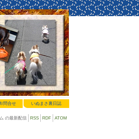
のお問合せ
いぬまさ裏日誌
ム の最新配信
RSS
RDF
ATOM