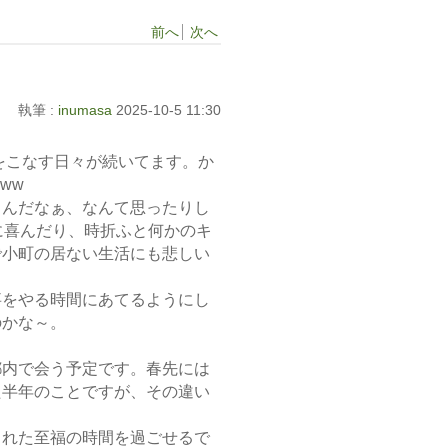
前へ
次へ
執筆 :
inumasa
2025-10-5 11:30
をこなす日々が続いてます。か
ww
るんだなぁ、なんて思ったりし
に喜んだり、時折ふと何かのキ
で小町の居ない生活にも悲しい
事をやる時間にあてるようにし
のかな～。
都内で会う予定です。春先には
た半年のことですが、その違い
まれた至福の時間を過ごせるで