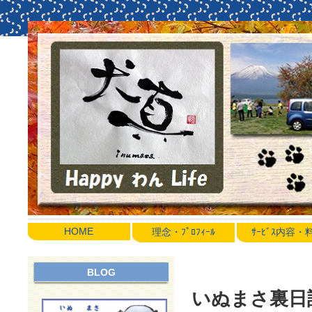
HOME
理念・ﾌﾟﾛﾌｨｰﾙ
ｻｰﾋﾞｽ内容
BLOG
いぬまさ裏日