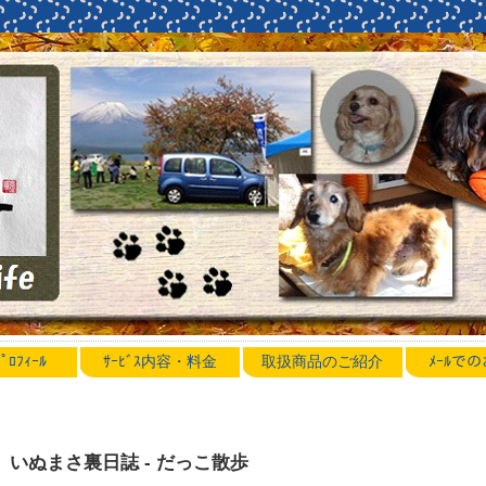
ﾛﾌｨｰﾙ
ｻｰﾋﾞｽ内容・料金
取扱商品のご紹介
ﾒｰﾙで
いぬまさ裏日誌 - だっこ散歩