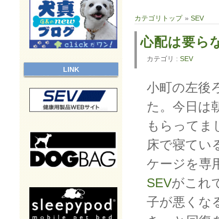
カテゴリトップ
»
SEV
心配は要ら
カテゴリ :
SEV
LINK
小町の左後
た。今日は
もらってま
床で寝てい
ケージを専
SEV
がこれ
子が悪くな