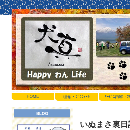
HOME
理念・ﾌﾟﾛﾌｨｰﾙ
ｻｰﾋﾞｽ内容
BLOG
いぬまさ裏日誌