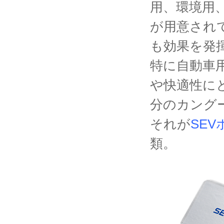
用、環境用
が用意され
も効果を発
特に自動車
や快適性に
分のカング
それが
SEV
類。