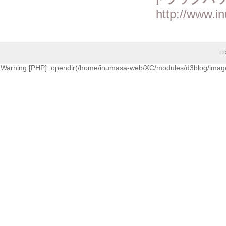
http://www.i
© 
Warning [PHP]: opendir(/home/inumasa-web/XC/modules/d3blog/images/cati