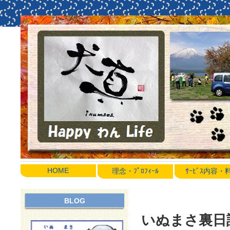
HOME
理念・ﾌﾟﾛﾌｨｰﾙ
ｻｰﾋﾞｽ内容
BLOG
いぬまさ裏日