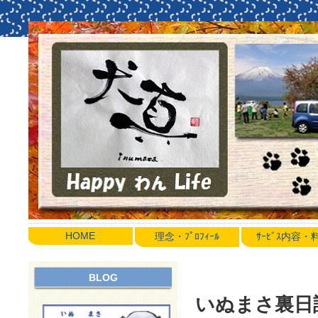
HOME
理念・ﾌﾟﾛﾌｨｰﾙ
ｻｰﾋﾞｽ内容
BLOG
いぬまさ裏日誌