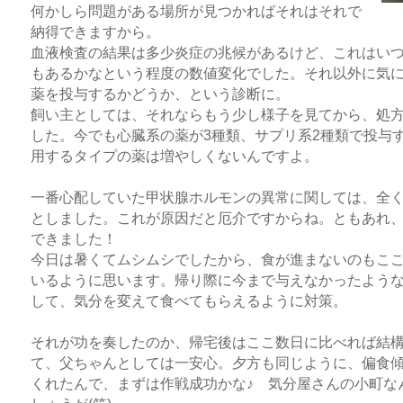
何かしら問題がある場所が見つかればそれはそれで
納得できますから。
血液検査の結果は多少炎症の兆候があるけど、これはい
もあるかなという程度の数値変化でした。それ以外に気
薬を投与するかどうか、という診断に。
飼い主としては、それならもう少し様子を見てから、処
した。今でも心臓系の薬が3種類、サプリ系2種類で投与
用するタイプの薬は増やしくないんですよ。
一番心配していた甲状腺ホルモンの異常に関しては、全
としました。これが原因だと厄介ですからね。ともあれ
できました！
今日は暑くてムシムシでしたから、食が進まないのもこ
いるように思います。帰り際に今まで与えなかったよう
して、気分を変えて食べてもらえるように対策。
それが功を奏したのか、帰宅後はここ数日に比べれば結
て、父ちゃんとしては一安心。夕方も同じように、偏食
くれたんで、まずは作戦成功かな♪ 気分屋さんの小町な