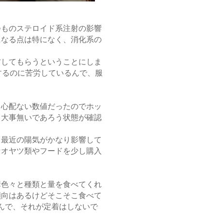
つものステロイド系注射の影響
になる点は特になく、消化系の
方してもらうということにしま
するのに苦労しているんで、服
く心配ない数値だったのでホッ
、大事無いであろう状態が確認
こ最近の陽気がかなり影響して
なオヤツ類やフードを少し購入
構色々と種類と量を食べてくれ
傾向はあるけどそこそこ食べて
んで、それが定着はしないで