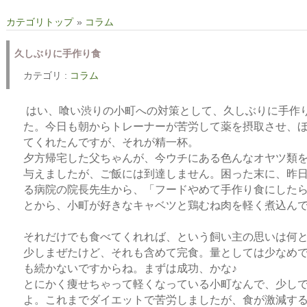
カテゴリトップ
»
コラム
久しぶりに手作り食
カテゴリ :
コラム
はい、喰い渋りの小町への対策として、久しぶりに手作
た。今日も朝からトレーナーが苦労して薬を摂取させ、
てくれたんですが、それが精一杯。
夕方帰宅した父ちゃんが、今ウチにある色んなオヤツ類
与えましたが、ご飯には到達しません。困った末に、昨
る病院の院長先生から、「フードやめて手作り食にした
とから、小町が好きなキャベツと鶏むね肉を軽く煮込ん
それだけでも食べてくれれば、という飼い主の思いは何
少しまぜたけど、それも含めて完食。量としては少なめ
も続かないですからね。まずは成功、かな♪
とにかく痩せちゃって軽くなっている小町なんで、少し
よ。これまでダイエットで苦労しましたが、食が激減す