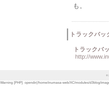
も。
トラックバッ
トラックバッ
http://www.i
© 
Warning [PHP]: opendir(/home/inumasa-web/XC/modules/d3blog/images/cati