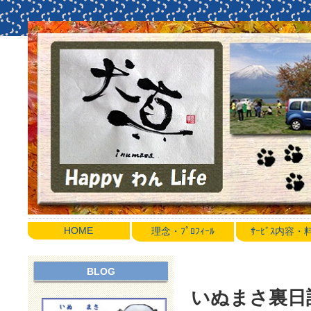
HOME
理念・ﾌﾟﾛﾌｨｰﾙ
ｻｰﾋﾞｽ内容
BLOG
いぬまさ裏日