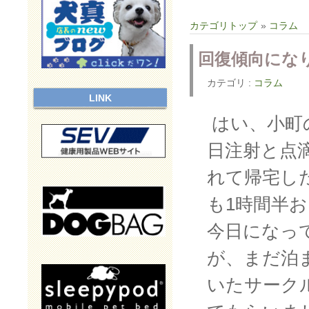
カテゴリトップ
»
コラム
回復傾向にな
カテゴリ :
コラム
LINK
はい、小町
日注射と点
れて帰宅し
も1時間半
今日になっ
が、まだ泊
いたサーク