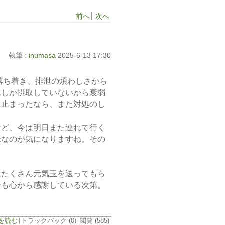
前へ
次へ
執筆 :
inumasa
2025-6-13 17:30
落ち着き、排泄の煩わしさから
水しか摂取していないから衰弱
に止まったなら、また対処のし
けど、今は明日また連れて行く
味なのが気になりますね。その
。
はたくさん元気玉を送ってもら
ーも心から感謝している次第。
グを読む
トラックバック (0)
閲覧 (585)