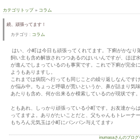
カテゴリトップ
»
コラム
続、頑張ってます！
カテゴリ :
コラム
はい、小町は今日も頑張ってくれてます。下痢がかなり
飼い主も含め解放されつつあるのはいいんですが、ほぼ
が進んでしまっているのも事実です。これで下痢が完全
ようもありますし。
これまでは病院へ行っても同じことの繰り返しなんです
か悩み中。ちょっと呼吸が荒いというか、鼻が詰まり気
あたりも含め、何か出来るか模索しているのが現状です
ともあれ、しっかり頑張っている小町です。お友達から
ってますよ。ありがたいことだと、父ちゃんもトレーナ
もちろん元気玉は小町にバンバン与えてます♪
inumasaさんのブロ