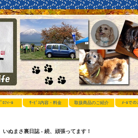
ﾛﾌｨｰﾙ
ｻｰﾋﾞｽ内容・料金
取扱商品のご紹介
ﾒｰﾙで
いぬまさ裏日誌 - 続、頑張ってます！