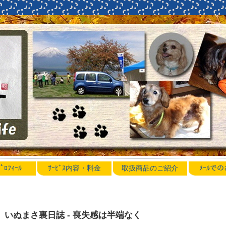
ﾛﾌｨｰﾙ
ｻｰﾋﾞｽ内容・料金
取扱商品のご紹介
ﾒｰﾙで
いぬまさ裏日誌 - 喪失感は半端なく