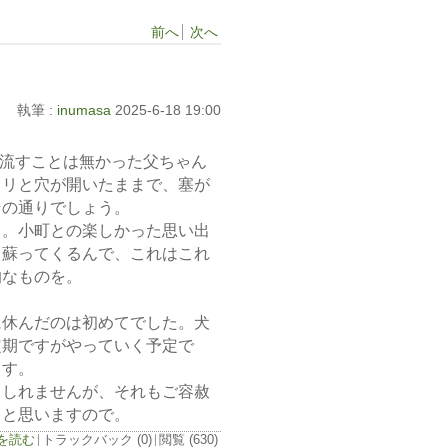
前へ
次へ
執筆 :
inumasa
2025-6-18 19:00
流すことは無かった父ちゃん
カリと穴が開いたままで、塞が
その通りでしょう。
～。小町との楽しかった思い出
く蘇ってくるんで、これはこれ
的なものを。
に休んだのは初めてでした。犬
定期ですがやっていく予定で
ます。
もしれませんが、それもご容赦
ると思いますので。
グを読む
トラックバック (0)
閲覧 (630)