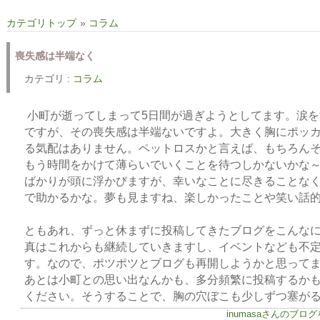
カテゴリトップ
»
コラム
喪失感は半端なく
カテゴリ :
コラム
小町が逝ってしまって5日間が過ぎようとしてます。涙を
ですが、その喪失感は半端ないですよ。大きく胸にポッ
る気配はありません。ペットロスかと言えば、もちろん
もう時間をかけて薄らいでいくことを待つしかないかな
ばかりが頭に浮かびますが、幸いなことに尽きることな
で助かるかな。夢も見ますね、楽しかったことや笑い話
ともあれ、ずっと休まずに投稿してきたブログをこんな
真はこれからも継続していきますし、イベントなども不
す。なので、ポツポツとブログも再開しようかと思って
あとは小町との思い出なんかも、多分頻繁に投稿するか
ください。そうすることで、胸の穴ぼこも少しずつ塞が
inumasaさんのブロ