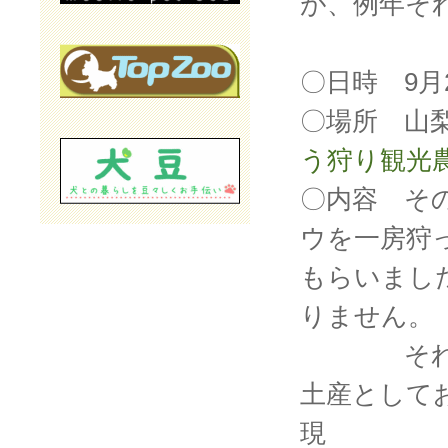
が、例年そ
〇日時 9月
〇場所 山
う狩り観光
〇内容 そ
ウを一房狩
もらいまし
りません。
それ以外
土産として
現 地で