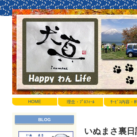
HOME
理念・ﾌﾟﾛﾌｨｰﾙ
ｻｰﾋﾞｽ内容
BLOG
いぬまさ裏日