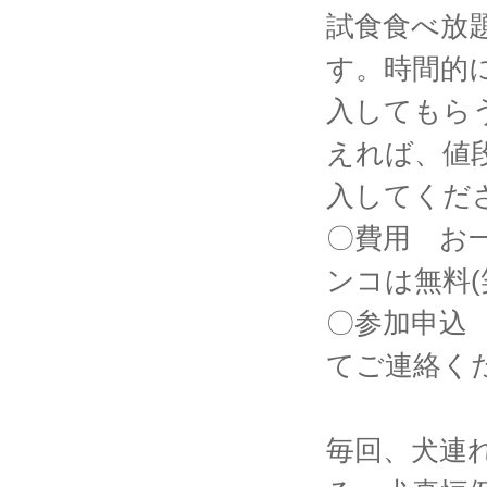
試食食べ放
す。時間的
入してもら
えれば、値
入してくだ
〇費用 お一
ンコは無料(
〇参加申込
てご連絡くださ
毎回、犬連