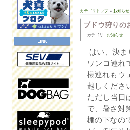
カテゴリトップ
»
お知らせ
ブドウ狩りの
カテゴリ :
お知らせ
LINK
はい、決ま
ワンコ連れ
様連れもウ
越しくださ
ただし当日
で、暑さ対
棚の下なの