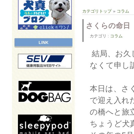
カテゴリトップ
»
コラム
さくらの命日
カテゴリ :
コラム
LINK
結局、お久
なくて申し
本日は、さく
で迎え入れ
の橋へと旅
ちょうど犬