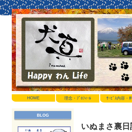
HOME
理念・ﾌﾟﾛﾌｨｰﾙ
ｻｰﾋﾞｽ内容
BLOG
いぬまさ裏日誌