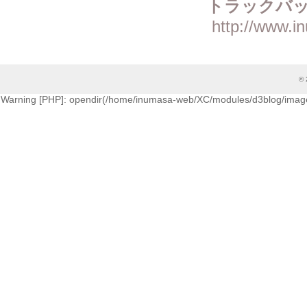
トラックバッ
http://www.i
© 
Warning [PHP]: opendir(/home/inumasa-web/XC/modules/d3blog/images/cati