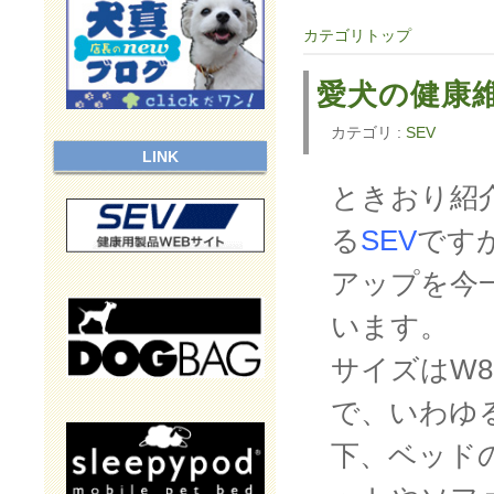
カテゴリトップ
愛犬の健康
カテゴリ :
SEV
LINK
ときおり紹
る
SEV
です
アップを今
います。
サイズはW86
で、いわゆ
下、ベッド