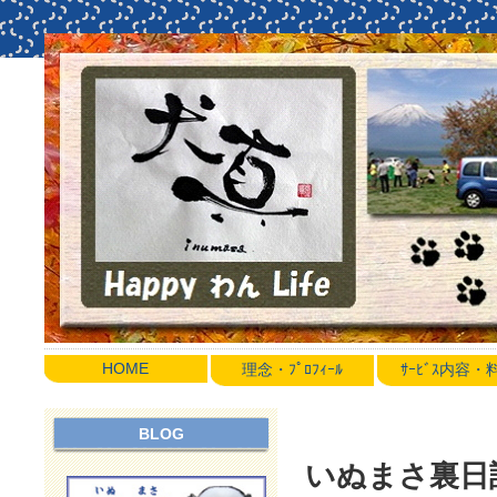
HOME
理念・ﾌﾟﾛﾌｨｰﾙ
ｻｰﾋﾞｽ内容
BLOG
いぬまさ裏日誌