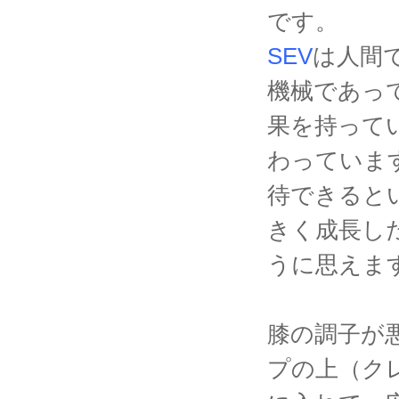
です。
SEV
は人間
機械であっ
果を持って
わっていま
待できると
きく成長し
うに思えま
膝の調子が
プの上（ク