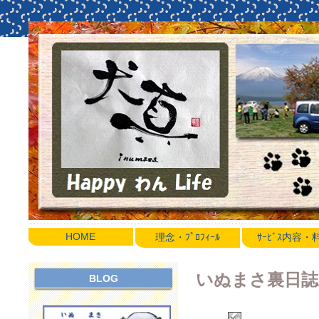
HOME
理念・ﾌﾟﾛﾌｨｰﾙ
ｻｰﾋﾞｽ内容
いぬまさ裏日誌
BLOG